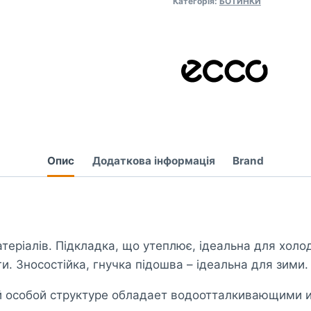
Категорія:
БОТИНКИ
53960)
кількість
Опис
Додаткова інформація
Brand
атеріалів. Підкладка, що утеплює, ідеальна для хо
и. Зносостійка, гнучка підошва – ідеальна для зими.
ей особой структуре обладает водоотталкивающими 