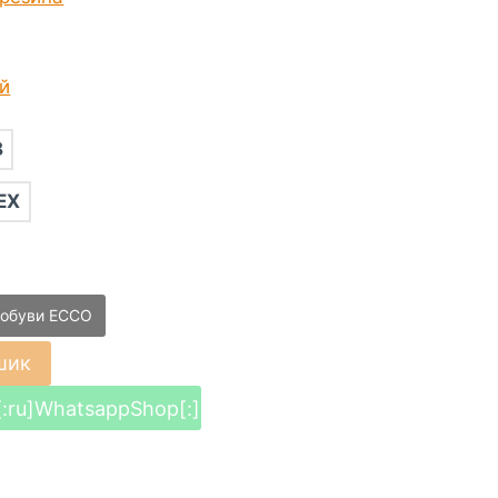
й
8
EX
 обуви ECCO
шик
:ru]WhatsappShop[:]