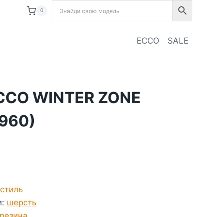
0
ECCO
SALE
CCO WINTER ZONE
960)
кстиль
и
:
шерсть
резина