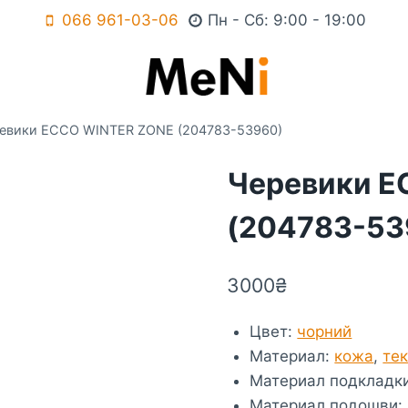
066 961-03-06
Пн - Сб: 9:00 - 19:00
евики ECCO WINTER ZONE (204783-53960)
Черевики E
(204783-53
3000
₴
Цвет
:
чорний
Материал
:
кожа
,
те
Материал подкладк
Материал подошви
: