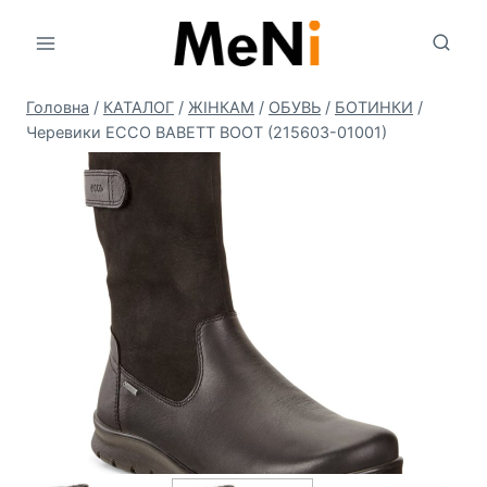
Перейти
до
вмісту
Головна
/
КАТАЛОГ
/
ЖIНКАМ
/
ОБУВЬ
/
БОТИНКИ
/
Черевики ECCO BABETT BOOT (215603-01001)