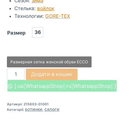
Сезон
:
зима
Стелька
:
войлок
Технологии
:
GORE-TEX
36
Размер
Размерная сетка женской обуви ECCO
Черевики
Додати в кошик
ECCO
[:ua]WhatsappShop[:ru]WhatsappShop[:]
BABETT
BOOT
(215603-
Артикул:
215603-01001
Категорії:
БОТИНКИ
,
САПОГИ
01001)
кількість