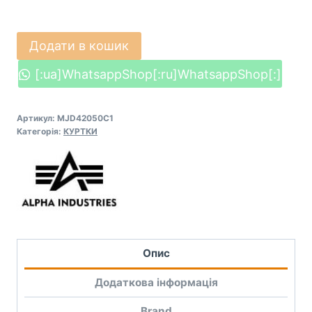
Куртка
Додати в кошик
пілот
[:ua]WhatsappShop[:ru]WhatsappShop[:]
бомбер
Alpha
Industries
Артикул:
MJD42050C1
Категорія:
КУРТКИ
DEFLECTOR
(BLUE)
кількість
Опис
Додаткова інформація
Brand