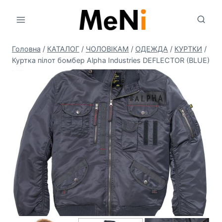
Перейти
до
вмісту
Головна
/
КАТАЛОГ
/
ЧОЛОВIКАМ
/
ОДЕЖДА
/
КУРТКИ
/
Куртка пілот бомбер Alpha Industries DEFLECTOR (BLUE)